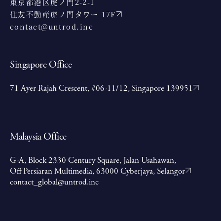
東京都港区虎ノ門2-2-1
住友不動産虎ノ門タワー 17F
contact@untrod.inc
Singapore Office
71 Ayer Rajah Crescent, #06-11/12, Singapore 139951
Malaysia Office
G-A, Block 2330 Century Square, Jalan Usahawan,
Off Persiaran Multimedia, 63000 Cyberjaya, Selangor
contact_global@untrod.inc