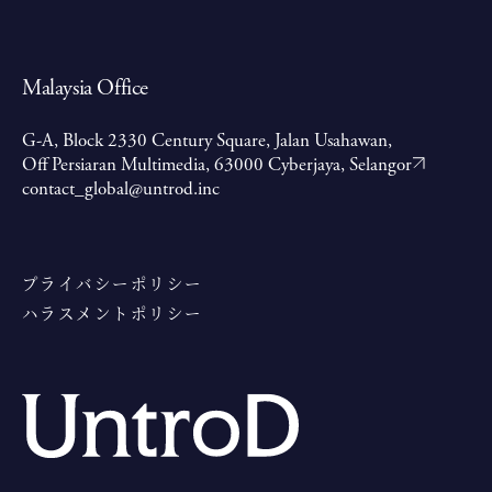
Malaysia Office
G-A, Block 2330 Century Square, Jalan Usahawan,
Off Persiaran Multimedia, 63000 Cyberjaya, Selangor
contact_global@untrod.inc
プライバシーポリシー
ハラスメントポリシー