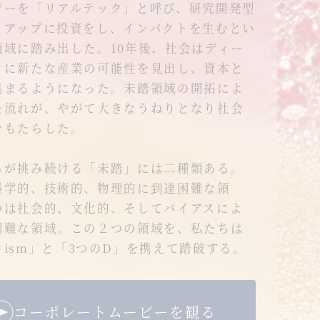
ジーを「リアルテック」と呼び、研究開発型
トアップに投資をし、インパクトを生むとい
領域に踏み出した。10年後、社会はディー
クに新たな産業の可能性を見出し、資本と
集まるようになった。未踏領域の開拓によ
た流れが、やがて大きなうねりとなり社会
をもたらした。
が挑み続ける「未踏」には二種類ある。
科学的、技術的、物理的に到達困難な領
つは社会的、文化的、そしてバイアスによ
困難な領域。この２つの領域を、私たちは
ism」と「3つのD」を携えて踏破する。
コーポレートムービーを観る