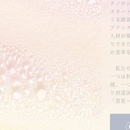
クノロ
スター
う未踏
プテッ
人材が
りでき
の変革
私たち
一つは
域。一
り到達
「意思＝