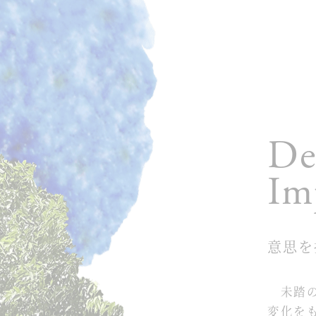
De
Im
意思を
未踏の
変化を