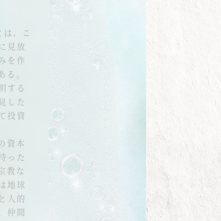
義とは、こ
に見放
みを作
ある。
明する
見した
て投資
の資本
持った
宗教な
は地球
と人的
、仲間