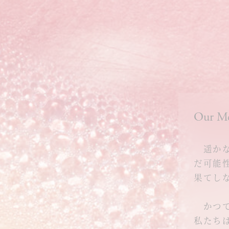
Our Me
遥かなU
だ可能
果てし
かつて
私たち