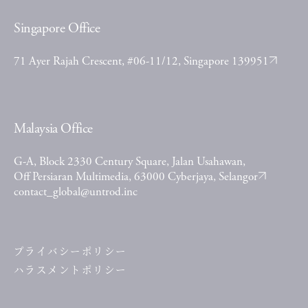
Singapore Office
71 Ayer Rajah Crescent, #06-11/12, Singapore 139951
Malaysia Office
G-A, Block 2330 Century Square, Jalan Usahawan,
Off Persiaran Multimedia, 63000 Cyberjaya, Selangor
contact_global@untrod.inc
プライバシーポリシー
ハラスメントポリシー