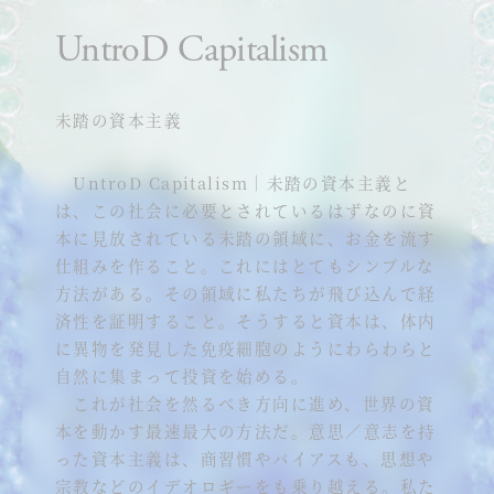
UntroD Capitalism
未踏の資本主義
UntroD Capitalism｜未踏の資本主義と
は、この社会に必要とされているはずなのに資
本に見放されている未踏の領域に、お金を流す
仕組みを作ること。これにはとてもシンプルな
方法がある。その領域に私たちが飛び込んで経
済性を証明すること。そうすると資本は、体内
に異物を発見した免疫細胞のようにわらわらと
自然に集まって投資を始める。
これが社会を然るべき方向に進め、世界の資
本を動かす最速最大の方法だ。意思／意志を持
った資本主義は、商習慣やバイアスも、思想や
宗教などのイデオロギーをも乗り越える。私た