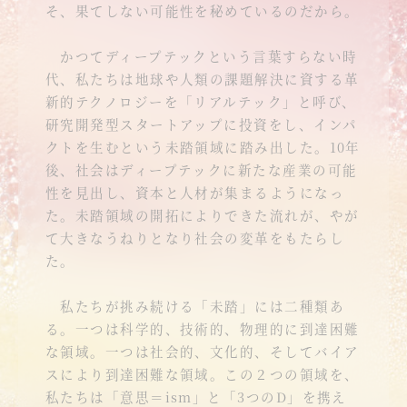
そ、果てしない可能性を秘めているのだから。
かつてディープテックという言葉すらない時
代、私たちは地球や人類の課題解決に資する革
新的テクノロジーを「リアルテック」と呼び、
研究開発型スタートアップに投資をし、インパ
クトを生むという未踏領域に踏み出した。10年
後、社会はディープテックに新たな産業の可能
性を見出し、資本と人材が集まるようになっ
た。未踏領域の開拓によりできた流れが、やが
て大きなうねりとなり社会の変革をもたらし
た。
私たちが挑み続ける「未踏」には二種類あ
る。一つは科学的、技術的、物理的に到達困難
な領域。一つは社会的、文化的、そしてバイア
スにより到達困難な領域。この２つの領域を、
私たちは「意思＝ism」と「3つのD」を携え