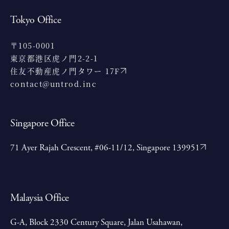
Tokyo Office
〒105-0001
東京都港区虎ノ門2-2-1
住友不動産虎ノ門タワー 17F
contact@untrod.inc
Singapore Office
71 Ayer Rajah Crescent, #06-11/12, Singapore 139951
Malaysia Office
G-A, Block 2330 Century Square, Jalan Usahawan,