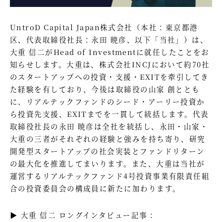
UntroD Capital Japan株式会社（本社：東京都港
区、代表取締役社長：永田 暁彦、以下「当社」）は、
大重 信二がHead of Investmentに就任したことをお
知らせします。大重は、株式会社INCJにおいて約70社
のスタートアップへの投資・支援・EXITを牽引してき
た経験を有しており、今後は取締役の山家 創ととも
に、リアルテックファンドのシード・アーリー投資か
ら投資先支援、EXITまでを一貫して統括します。代表
取締役社長の永田 暁彦は全社を統括し、永田・山家・
大重の三者がそれぞれの経験と強みを持ち寄り、研究
開発型スタートアップの社会実装とファンドリターン
の最大化を推進してまいります。また、大重は当社が
運営するリアルテックファンド4号投資事業有限責任組
合の投資委員会の構成員に新たに加わります。
▶ 大重 信二 ロングインタビュー記事：