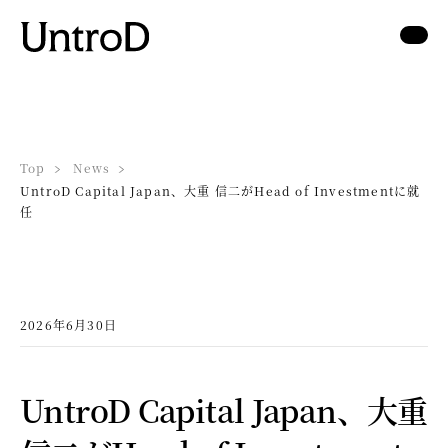
Top
News
UntroD Capital Japan、大重 信二がHead of Investmentに就
任
2026年6月30日
UntroD Capital Japan、大重