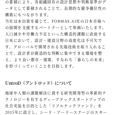
の蓄積により、各組織固有の設計思想や判断基準がデ
ータとして蓄積されることで、長期的な競争優位性の
構築にもつながります。
当社は本出資を通じて、FORMAS.AI社の日本市場へ
の展開を支援するパートナーとして参画いたします。
人口減少や労働力不足といった構造的課題に直面する
日本において、設計・建設分野の高度化は不可欠で
す。グローバルで開発される先端技術を取り入れるこ
とで、設計者が創造的な判断に集中できる環境を整
え、より良い都市・建築、すなわち「暮らしの未来」
を形づくっていくことを目指します。
UntroD（アントロッド）について
地球や人類の課題解決に資する研究開発型の革新的テ
クノロジーを有するディープテックスタートアップの
社会実装を目的とした「リアルテックファンド」を
2015年に設立し、シード・アーリーステージのスター