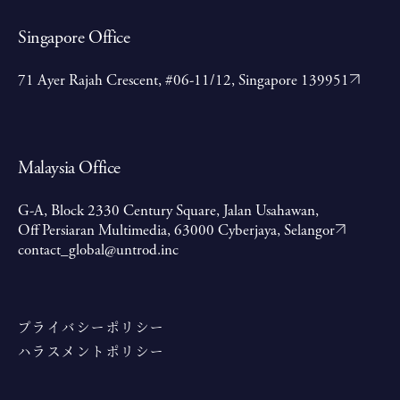
Singapore Office
71 Ayer Rajah Crescent, #06-11/12, Singapore 139951
Malaysia Office
G-A, Block 2330 Century Square, Jalan Usahawan,
Off Persiaran Multimedia, 63000 Cyberjaya, Selangor
contact_global@untrod.inc
プライバシーポリシー
ハラスメントポリシー