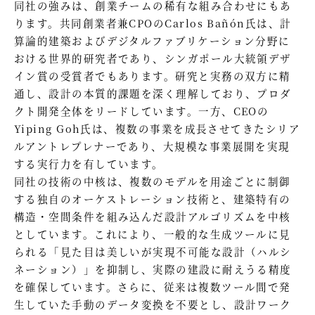
同社の強みは、創業チームの稀有な組み合わせにもあ
ります。共同創業者兼CPOのCarlos Bañón氏は、計
算論的建築およびデジタルファブリケーション分野に
おける世界的研究者であり、シンガポール大統領デザ
イン賞の受賞者でもあります。研究と実務の双方に精
通し、設計の本質的課題を深く理解しており、プロダ
クト開発全体をリードしています。一方、CEOの
Yiping Goh氏は、複数の事業を成長させてきたシリア
ルアントレプレナーであり、大規模な事業展開を実現
する実行力を有しています。
同社の技術の中核は、複数のモデルを用途ごとに制御
する独自のオーケストレーション技術と、建築特有の
構造・空間条件を組み込んだ設計アルゴリズムを中核
としています。これにより、一般的な生成ツールに見
られる「見た目は美しいが実現不可能な設計（ハルシ
ネーション）」を抑制し、実際の建設に耐えうる精度
を確保しています。さらに、従来は複数ツール間で発
生していた手動のデータ変換を不要とし、設計ワーク