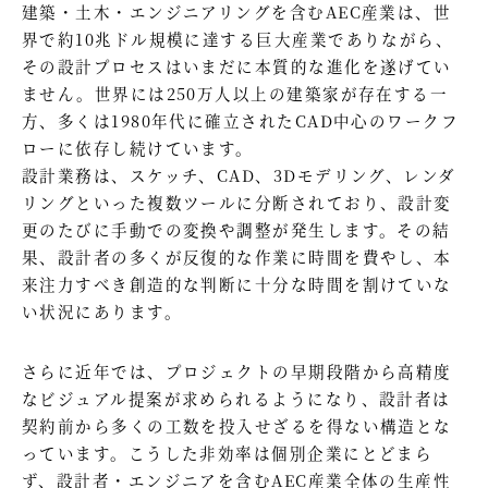
建築・土木・エンジニアリングを含むAEC産業は、世
界で約10兆ドル規模に達する巨大産業でありながら、
その設計プロセスはいまだに本質的な進化を遂げてい
ません。世界には250万人以上の建築家が存在する一
方、多くは1980年代に確立されたCAD中心のワークフ
ローに依存し続けています。
設計業務は、スケッチ、CAD、3Dモデリング、レンダ
リングといった複数ツールに分断されており、設計変
更のたびに手動での変換や調整が発生します。その結
果、設計者の多くが反復的な作業に時間を費やし、本
来注力すべき創造的な判断に十分な時間を割けていな
い状況にあります。
さらに近年では、プロジェクトの早期段階から高精度
なビジュアル提案が求められるようになり、設計者は
契約前から多くの工数を投入せざるを得ない構造とな
っています。こうした非効率は個別企業にとどまら
ず、設計者・エンジニアを含むAEC産業全体の生産性