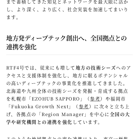
まで蓄積してきた知見とネットワークを最大限に活か
し、より深く、より広く、社会実装を加速してまいり
ます。
地方発ディープテック創出へ、全国拠点との
連携を強化
RTF4号では、従来にも増して
地方の技術シーズ
へのア
クセスと支援体制を強化し、地方に眠るポテンシャル
の高いディープテックの事業化を推進してきました。
北海道や九州全体の技術シーズを発掘・育成する拠点
を札幌市「EZOHUB SAPPORO」（
参考
）や福岡市
「Fukuoka Growth Next」（
参考
）に次々と立ち上
げ、各拠点の「Region Manager」を中心に
全国の大
学や研究機関との連携を強化
しています。
このような地域拠点との密な連携により、東京一極集