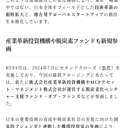
中ではない、日本全体をフィールドとした
技術革新の
裾野拡大
と、
地方発グローバルスタートアップ
の創出
を本格化しています。
産業革新投資機構や脱炭素ファンドも新規参
画
RTF4号は、2024年7月にセカンドクローズ（
参考
）を
実施しており、今回の最終クロージングにあたって
は、新たに
株式会社産業革新投資機構やMCPアセッ
ト・マネジメント株式会社が運営する脱炭素化ベンチ
ャー支援ファンド・オブ・ファンズ
などが参画しまし
た。
日本の重要技術の育成や脱炭素社会の実現に向けた
国
家的アジェンダと連動した機関投資家の参画
により、