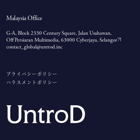
Malaysia Office
G-A, Block 2330 Century Square, Jalan Usahawan,
Off Persiaran Multimedia, 63000 Cyberjaya, Selangor
contact_global@untrod.inc
プライバシーポリシー
ハラスメントポリシー