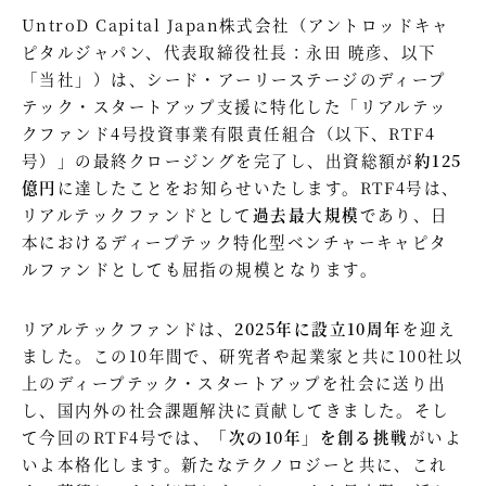
UntroD Capital Japan株式会社（アントロッドキャ
ピタルジャパン、代表取締役社長：永田 暁彦、以下
「当社」）は、シード・アーリーステージのディープ
テック・スタートアップ支援に特化した「リアルテッ
クファンド4号投資事業有限責任組合（以下、RTF4
号）」の最終クロージングを完了し、出資総額が
約125
億円
に達したことをお知らせいたします。RTF4号は、
リアルテックファンドとして
過去最大規模
であり、日
本におけるディープテック特化型ベンチャーキャピタ
ルファンドとしても屈指の規模となります。
リアルテックファンドは、
2025年に設立10周年
を迎え
ました。この10年間で、研究者や起業家と共に100社以
上のディープテック・スタートアップを社会に送り出
し、国内外の社会課題解決に貢献してきました。そし
て今回のRTF4号では、
「次の10年」を創る挑戦
がいよ
いよ本格化します。新たなテクノロジーと共に、これ