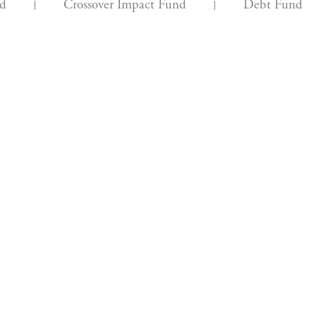
nd
Crossover Impact Fund
Debt Fund