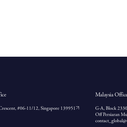
ice
Malaysia Offic
Crescent, #06-11/12, Singapore 139951
G-A, Block 2330
Off Persiaran Mu
contact_global@