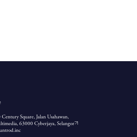
e
 Century Square, Jalan Usahawan,
ltimedia, 63000 Cyberjaya, Selangor
untrod.inc