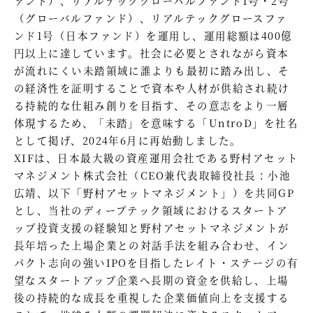
ァンド）、リアルテックグローバルファンド1号・2号
（グローバルファンド）、リアルテックグロースファ
ンド1号（日本ファンド）を運用し、運用総額は400億
円以上に達しています。社会に必要とされながら資本
が流れにくい未踏領域に誰よりも最初に踏み出し、そ
の経済性を証明することで資本や人材が供給され続け
る持続的な仕組み創りを目指す、その意志をより一層
体現するため、「未踏」を意味する「UntroD」を社名
として掲げ、2024年6月に再始動しました。
XIFは、日本最大級の資産運用会社である野村アセット
マネジメント株式会社（CEO兼代表取締役社長：小池
広靖、以下「野村アセットマネジメント」）を共同GP
とし、当社のディープテック領域におけるスタートア
ップ投資支援の経験知と野村アセットマネジメントが
長年培った上場企業との対話手法を組み合わせ、イン
パクト志向の強いIPOを目指したレイト・ステージの有
望なスタートアップ企業へ長期の資金を供給し、上場
後の持続的な成長を重視した企業価値向上を支援する