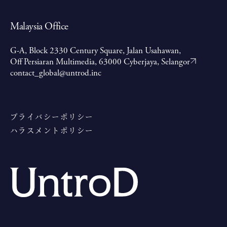
Malaysia Office
G-A, Block 2330 Century Square, Jalan Usahawan,
Off Persiaran Multimedia, 63000 Cyberjaya, Selangor
contact_global@untrod.inc
プライバシーポリシー
ハラスメントポリシー