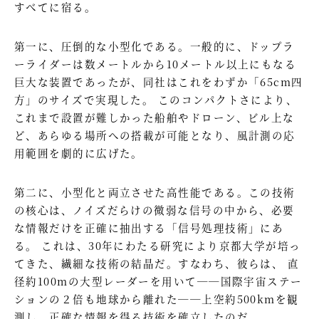
すべてに宿る。
第一に、圧倒的な小型化である。一般的に、ドップラ
ーライダーは数メートルから10メートル以上にもなる
巨大な装置であったが、同社はこれをわずか「65cm四
方」のサイズで実現した。 このコンパクトさにより、
これまで設置が難しかった船舶やドローン、ビル上な
ど、あらゆる場所への搭載が可能となり、風計測の応
用範囲を劇的に広げた。
第二に、小型化と両立させた高性能である。この技術
の核心は、ノイズだらけの微弱な信号の中から、必要
な情報だけを正確に抽出する「信号処理技術」にあ
る。 これは、30年にわたる研究により京都大学が培っ
てきた、繊細な技術の結晶だ。すなわち、彼らは、 直
径約100mの大型レーダーを用いて──国際宇宙ステー
ションの２倍も地球から離れた──上空約500kmを観
測し、正確な情報を得る技術を確立したのだ。