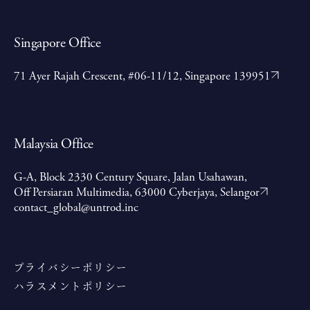
Singapore Office
71 Ayer Rajah Crescent, #06-11/12, Singapore 139951
Malaysia Office
G-A, Block 2330 Century Square, Jalan Usahawan,
Off Persiaran Multimedia, 63000 Cyberjaya, Selangor
contact_global@untrod.inc
プライバシーポリシー
ハラスメントポリシー