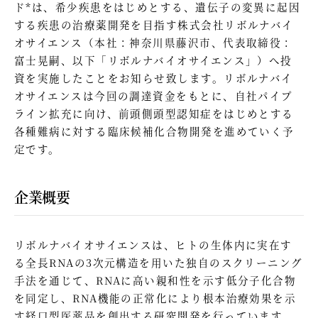
ド*は、希少疾患をはじめとする、遺伝子の変異に起因
する疾患の治療薬開発を目指す株式会社リボルナバイ
オサイエンス（本社：神奈川県藤沢市、代表取締役：
富士晃嗣、以下「リボルナバイオサイエンス」）へ投
資を実施したことをお知らせ致します。リボルナバイ
オサイエンスは今回の調達資金をもとに、自社パイプ
ライン拡充に向け、前頭側頭型認知症をはじめとする
各種難病に対する臨床候補化合物開発を進めていく予
定です。
企業概要
リボルナバイオサイエンスは、ヒトの生体内に実在す
る全長RNAの3次元構造を用いた独自のスクリーニング
手法を通じて、RNAに高い親和性を示す低分子化合物
を同定し、RNA機能の正常化により根本治療効果を示
す経口型医薬品を創出する研究開発を行っています。