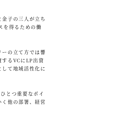
と金子の三人が立ち
スを得るための働
リーの立て方では響
するVCにLP出資
として地域活性化に
はひとつ重要なポイ
いく他の部署、経営