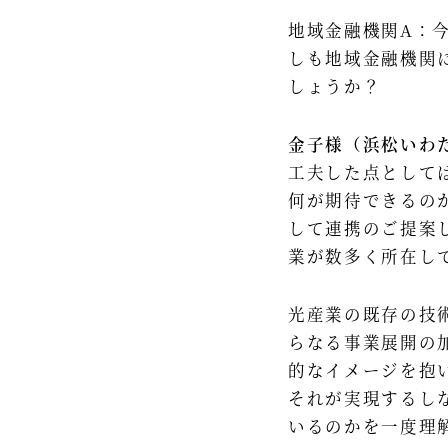
地域金融機関A：
しも地域金融機関
しょうか？ ​
金子様（浜松いわ
工夫した点として
何が期待できるの
して連携のご提案
業が数多く所在し
光産業の既存の技
らなる事業展開の
的なイメージを抱
それが実現するし
いるのかを一度理