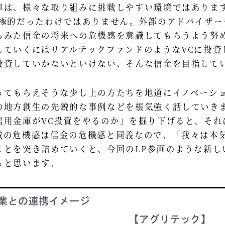
庫は、様々な取り組みに挑戦しやすい環境ではありま
積極的だったわけではありません。外部のアドバイザー
らみた信金の将来への危機感を意識してもらうよう努
していくにはリアルテックファンドのようなVCに投資
投資していかないといけない、そんな信金を目指してい
ってもらえそうな少し上の方たちを地道にイノベーシ
の地方創生の先鋭的な事例などを根気強く話していき
信用金庫がVC投資をやるのか」を掘り下げると、それ
域の危機感は信金の危機感と同義なので、「我々は本
ことを突き詰めていくと、今回のLP参画のような新し
ると思います。