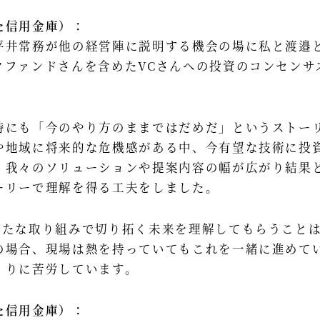
た信用金庫）：
平井常務が他の経営陣に説明する機会の場に私と渡邉
クファンドさんを含めたVCさんへの投資のコンセンサ
時にも「今のやり方のままではだめだ」というストー
や地域に将来的な危機感がある中、今有望な技術に投資
、我々のソリューションや提案内容の幅が広がり結果
ーリーで理解を得る工夫をしました。
新たな取り組みで切り拓く未来を理解してもらうこと
の場合、現場は熱を持っていてもこれを一緒に進めて
くりに苦労しています。
た信用金庫）：