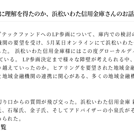
に理解を得たのか、浜松いわた信用金庫さんのお話
プテックファンドへのLP参画について、庫内での検討
機関の要望を受け、5月某日オンラインにて浜松いわ
した。 浜松いわた信用金庫様にはこの度グローカルデ
ている。 LP参画決定まで様々な障壁が考えられる中
り越えていったのか。ヒアリングを要望された地域金
と地域金融機関の連携に関心がある、多くの地域金融
切り口からの質問が飛び交った。浜松いわた信用金庫 
氏、石塚氏、金子氏、そしてアドバイザーの小泉氏が
められた。
一覧