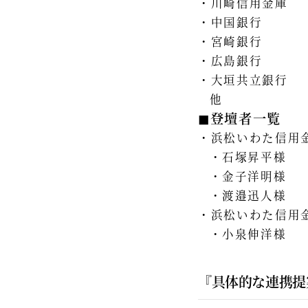
川崎信用金庫
中国銀行
宮崎銀行
広島銀行
大垣共立銀行
他
◼︎登壇者一覧
浜松いわた信用
石塚昇平様
金子洋明様
渡邉迅人様
浜松いわた信用
小泉伸洋様
『具体的な連携提