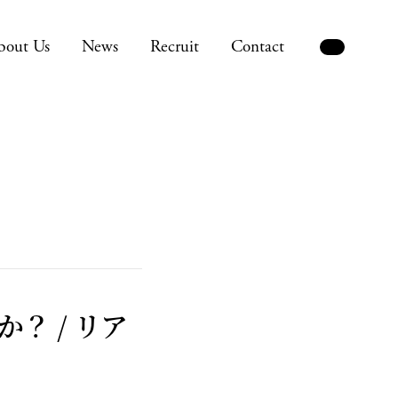
bout Us
News
Recruit
Contact
？ / リア