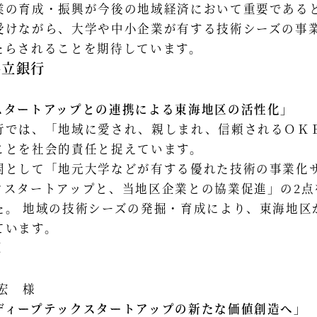
業の育成・振興が今後の地域経済において重要である
受けながら、大学や中小企業が有する技術シーズの事
らされることを期待しています。 ​
共立銀行
スタートアップとの連携による東海地区の活性化」
行では、「地域に愛され、親しまれ、信頼されるＯＫ
ことを社会的責任と捉えています。
関として「地元大学などが有する優れた技術の事業化
クスタートアップと、当地区企業との協業促進」の2点
た。 地域の技術シーズの発掘・育成により、東海地区
ています。
庫
宏 様
ディープテックスタートアップの新たな価値創造へ」