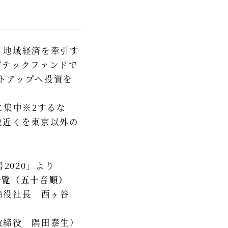
、地域経済を牽引す
プテックファンドで
ートアップへ投資を
に集中※2するな
数近くを東京以外の
2020」より
一覧（五十音順）
​
締役社長 西ヶ谷
取締役 隅田泰生）