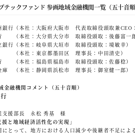
プテックファンド 参画地域金融機関一覧（五十音
州銀行（本社：大阪府大阪市 代表取締役頭取兼CEO
行 （本社：大分県大分市 取締役頭取：後藤富一
立銀行（本社：岐阜県大垣市 取締役頭取：境敏幸）
 （本社：東京都墨田区 理事長：中田清史）
行 （本社：福島県福島市 取締役頭取：佐藤稔）
金庫 （本社：静岡県浜松市 理事長：御室健一郎）
域金融機関コメント（五十音順）
銀行
業支援部長 永松 秀基 様
支援と地域経済活性化の実現」
関にとって、地方における人口減少や後継者不足によ