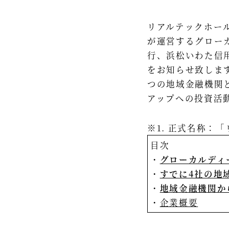
リアルテックホー
が運営するグローカ
行、浜松いわた信
をお知らせ致しま
つの地域金融機関
アップへの投資活動
※1. 正式名称：「
目次
グローカルディ
すでに4社の地
地域金融機関か
企業概要