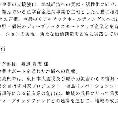
小企業の支援強化、地域経済への貢献・活性化に向け
り組んでいる産学官金連携事業を主軸とした活動に積
との連携、今般のリアルテックホールディングスへの
分野・領域のディープテックスタートアップ企業とを
ベーションの実現、新たな価値創造をともに実践して
銀行
グ部長 渡邉 貴志 様
企業サポートを通じた地域への貢献」
福島県では、東日本大震災及び原子力災害からの復興
築を目指す国家プロジェクト「福島イノベーションコ
構想等による新産業の創出は、地域の成長にとって重
ディープテックファンドとの連携を通じて、地域の成