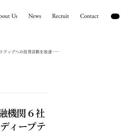
bout Us
News
Recruit
Contact
トアップへの投資活動を加速——
融機関６社
ディープテ