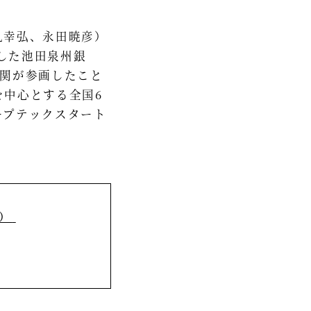
丸幸弘、永田暁彦）
画した池田泉州銀
機関が参画したこと
を中心とする全国6
ープテックスタート
）