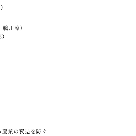
順）
：鵜川淳）
郎）
る産業の衰退を防ぐ