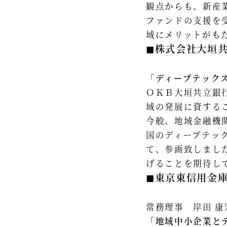
観点からも、新産
ファンドの支援を
域にメリットがもた
◼︎株式会社大垣
「ディープテック
ＯＫＢ大垣共立銀
域の発展に資する
今般、地域金融機
国のディープテッ
て、参画致しまし
げることを期待し
◼︎東京東信用金
常務理事 岸田 康
「地域中小企業と