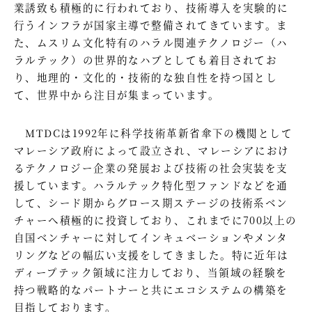
業誘致も積極的に行われており、技術導入を実験的に
行うインフラが国家主導で整備されてきています。ま
た、ムスリム文化特有のハラル関連テクノロジー（ハ
ラルテック）の世界的なハブとしても着目されてお
り、地理的・文化的・技術的な独自性を持つ国とし
て、世界中から注目が集まっています。
MTDCは1992年に科学技術革新省傘下の機関として
マレーシア政府によって設立され、マレーシアにおけ
るテクノロジー企業の発展および技術の社会実装を支
援しています。ハラルテック特化型ファンドなどを通
して、シード期からグロース期ステージの技術系ベン
チャーへ積極的に投資しており、これまでに700以上の
自国ベンチャーに対してインキュベーションやメンタ
リングなどの幅広い支援をしてきました。特に近年は
ディープテック領域に注力しており、当領域の経験を
持つ戦略的なパートナーと共にエコシステムの構築を
目指しております。