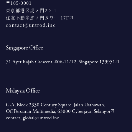
〒105-0001
東京都港区虎ノ門2-2-1
住友不動産虎ノ門タワー 17F
contact@untrod.inc
Singapore Office
71 Ayer Rajah Crescent, #06-11/12, Singapore 139951
Malaysia Office
G-A, Block 2330 Century Square, Jalan Usahawan,
Off Persiaran Multimedia, 63000 Cyberjaya, Selangor
contact_global@untrod.inc