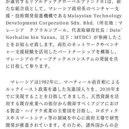
が運営するリアルテックグローバルファンド※1は、新
たな組合員として、マレーシア政府系のベンチャー支
援・技術開発促進機構であるMalaysian Technology
Development Corporation Sdn. Bhd.（所在地：マ
レーシア クアラルンプール、代表取締役社長：Dato’
Norhalim bin Yunus、以下：MTDC）が参画したこ
とをお知らせ致します。両社のネットワークやベンチ
ャー支援経験を活用したパートナーシップを構築し、
マレーシアのディープテックエコシステムの発展を共
に目指して参ります。
マレーシアは1982年に、マハティール前首相による
ルックイースト政策を通した先進国入りを、2030年ま
でに実現することを目指してきました。天然資源を活
用する既存産業への依存から脱却すべくアジアにおけ
る製造・ハイテク産業の主要国を目指し、ロボティク
スやスマートシティ等の領域を中心に政府主導で研究
開発が推進されています。そのため、諸外国からの企