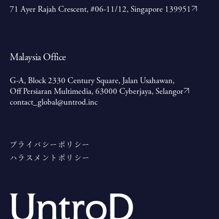
71 Ayer Rajah Crescent, #06-11/12, Singapore 139951
Malaysia Office
G-A, Block 2330 Century Square, Jalan Usahawan,
Off Persiaran Multimedia, 63000 Cyberjaya, Selangor
contact_global@untrod.inc
プライバシーポリシー
ハラスメントポリシー