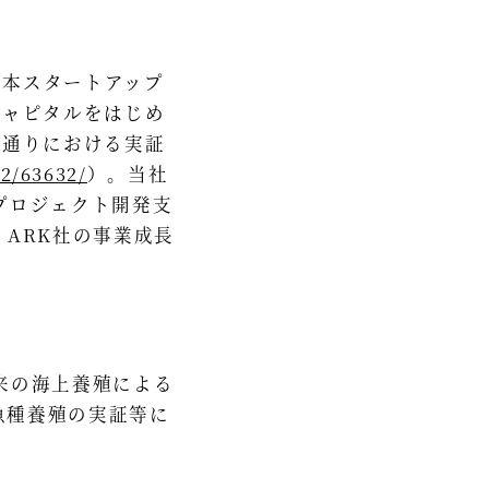
日本スタートアップ
キャピタルをはじめ
浜通りにおける実証
02/63632/
）。当社
プロジェクト開発支
ARK社の事業成長
来の海上養殖による
魚種養殖の実証等に