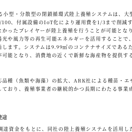
る小型・分散型の閉鎖循環式陸上養殖システムは、大
/100、付属設備のIoT化により運用費を1/3まで削
なかったプレイヤーが陸上養殖を行うことが可能とな
陽光や風力等の再生可能エネルギーを活用することで
します。システムは9.99㎡のコンテナサイズである
が可能となり、消費地の近くで新鮮な海産物を提供す
品種（魚類や海藻）の拡大、ARK社による種苗・エ
しており、養殖事業者の継続的かつ長期にわたる事業
。
使途
調達資金をもとに、同社の陸上養殖システムを活用し