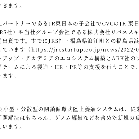
いきます。
ートナーであるJR東日本の子会社でCVCのJR 東
JRS社）や当社グループ会社である株式会社リバネス
同出資です。すでにJRS社・福島県浪江町との福島県
しています（
https://jrestartup.co.jp/news/2022/
トアップ・アカデミアのエコシステム構築とARK社の
門チームによる製造・HR・PR等の支援を行うことで、
ります。
た小型・分散型の閉鎖循環式陸上養殖システムは、従
問題解決はもちろん、ゲノム編集などを含めた新規の
ています。