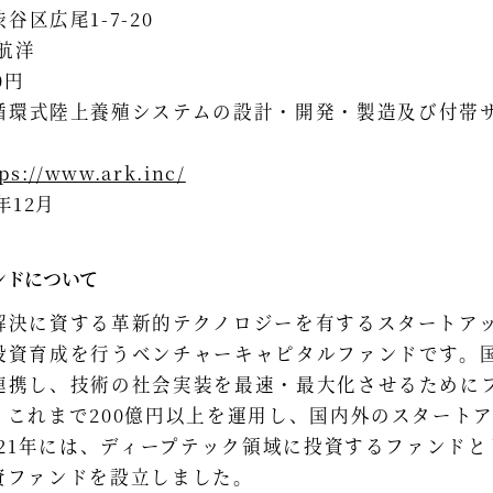
区広尾1-7-20
航洋
0円
循環式陸上養殖システムの設計・開発・製造及び付帯
ps://www.ark.inc/
年12月
ンドについて
解決に資する革新的テクノロジーを有するスタートア
投資育成を行うベンチャーキャピタルファンドです。
連携し、技術の社会実装を最速・最大化させるために
これまで200億円以上を運用し、国内外のスタートア
021年には、ディープテック領域に投資するファンド
資ファンドを設立しました。