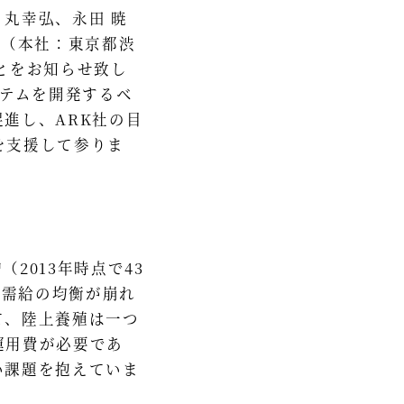
丸幸弘、永田 暁
K（本社：東京都渋
とをお知らせ致し
ステムを開発するベ
進し、ARK社の目
を支援して参りま
2013年時点で43
に需給の均衡が崩れ
て、陸上養殖は一つ
運用費が必要であ
い課題を抱えていま