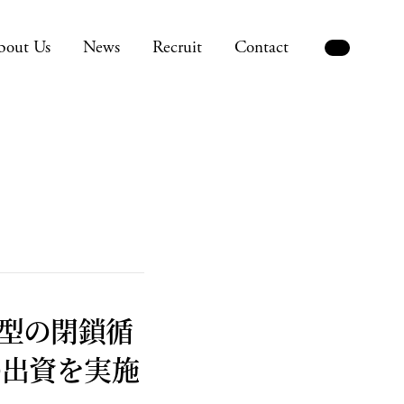
bout Us
News
Recruit
Contact
型の閉鎖循
の出資を実施