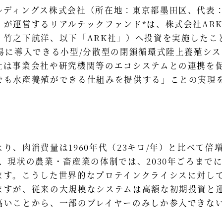
ルディングス株式会社（所在地：東京都墨田区、代表：
）が運営するリアルテックファンド*は、株式会社AR
：竹之下航洋、以下「ARK社」）へ投資を実施したこ
容易に導入できる小型/分散型の閉鎖循環式陸上養殖シ
社は事業会社や研究機関等のエコシステムとの連携を促
でも水産養殖ができる仕組みを提供する」ことの実現
、肉消費量は1960年代（23キロ/年）と比べて倍増（
、現状の農業・畜産業の体制では、2030年ごろまで
ます。こうした世界的なプロテインクライシスに対し
ますが、従来の大規模なシステムは高額な初期投資と
高いことから、一部のプレイヤーのみしか参入できな