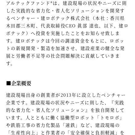
アルテックファンド*は、建設現場の状況やニーズに則
した実践的な省力化・省人化ソリューションを開発す
るベンチャー・建ロボテック株式会社（本社：香川県
木田郡三木町、代表取締役CEO 眞部 達也、以下、建ロ
ボテック）へ投資を実施したことをお知らせ致しま
す。建ロボテックは今回の調達資金をもとに、ロボッ
トの新規開発・製造を加速させ、建設産業の健全な発
展と労働者不足等の社会問題解決に貢献していきま
す。
■企業概要
建設現場出身の創業者が2013年に設立したベンチャー
企業です。建設現場の状況やニーズに則した、『実践
的な省力化・省人化ソリューション』を独自開発して
います。人とともに働く協働型ロボット「トモロボ」
や鉄筋工事の省力化製品「速鉄」など、建設現場の
「生産性向上」と作業者の「安全確保と負担軽減」を