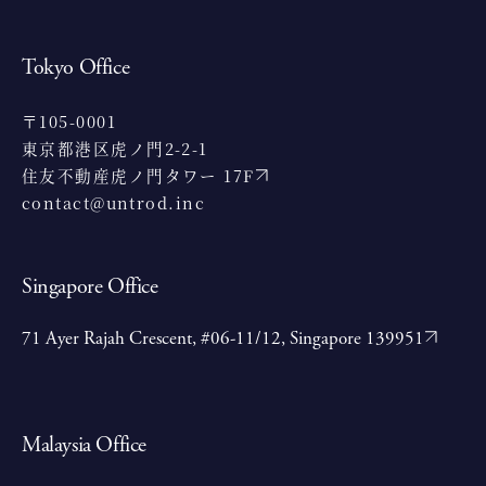
Tokyo Office
〒105-0001
東京都港区虎ノ門2-2-1
住友不動産虎ノ門タワー 17F
contact@untrod.inc
Singapore Office
71 Ayer Rajah Crescent, #06-11/12, Singapore 139951
Malaysia Office