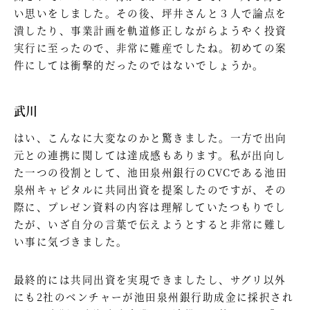
い思いをしました。その後、坪井さんと３人で論点を
潰したり、事業計画を軌道修正しながらようやく投資
実行に至ったので、非常に難産でしたね。初めての案
件にしては衝撃的だったのではないでしょうか。
武川
はい、こんなに大変なのかと驚きました。一方で出向
元との連携に関しては達成感もあります。私が出向し
た一つの役割として、池田泉州銀行のCVCである池田
泉州キャピタルに共同出資を提案したのですが、その
際に、プレゼン資料の内容は理解していたつもりでし
たが、いざ自分の言葉で伝えようとすると非常に難し
い事に気づきました。
最終的には共同出資を実現できましたし、サグリ以外
にも2社のベンチャーが池田泉州銀行助成金に採択され