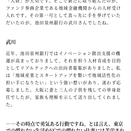
「人財」が大切です。そこで新たに取り組んだのが、
ファンド参画企業である地域金融機関からの人材受け
入れです。その第一号として真っ先に手を挙げていた
だいたのが、池田泉州銀行の武川さんでしたね。
武川
近年、池田泉州銀行ではイノベーション創出支援の機
運が高まっておりまして、それを担う人材育成を目的
としてリアルテックへの出向者募集がありました。私
は「地域産業とスタートアップを繋いで地域活性化の
担い手になりたい」という強い想いがあり、迷わず応
募しました。大阪に妻と三人の子供を残しての単身赴
任でしたが、家族も理解を示して送り出してくれまし
た。
—―その時点で勇気ある行動ですね。とは言え、東京
での慣れない生活やVCでの慣れない仕事には苦労され