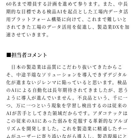
60名まで増員する計画を進めて参ります。また、中長
期的な目標である検品AIを起点とした工場内データ活
用プラットフォーム構築に向けて、これまで難しいと
されてきた工場のデータ活用を促進し、製造業DXを加
速させていきます。
■担当者コメント
日本の製造業は品質にこだわり抜いてきたからこ
そ、中途半端なソリューションを導入できずデジタル
化が進まないジレンマに陥っていると思います。検品
のAIによる自動化は長年期待されてきましたが、思う
ように導入が進んでいません。不良品という、千に一
つ、万に一つという現象を学習し検出するのは従来の
AIが苦手としてきた領域だからです。アダコテックは
この従来のAIにあった弱みを克服する革新的なアルゴ
リズムを開発しました。これを製造業に精通したチー
ムがユーザーに寄り添いながら導入し、製造現場にと