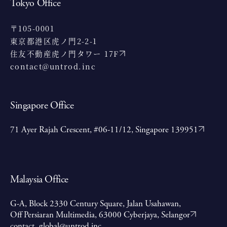
Tokyo Office
〒105-0001
東京都港区虎ノ門2-2-1
住友不動産虎ノ門タワー 17F
contact@untrod.inc
Singapore Office
71 Ayer Rajah Crescent, #06-11/12, Singapore 139951
Malaysia Office
G-A, Block 2330 Century Square, Jalan Usahawan,
Off Persiaran Multimedia, 63000 Cyberjaya, Selangor
contact_global@untrod.inc