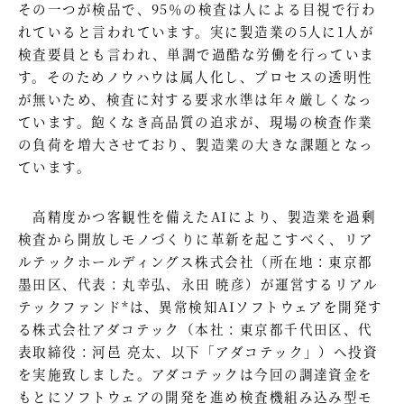
その一つが検品で、95％の検査は人による目視で行わ
れていると言われています。実に製造業の5人に1人が
検査要員とも言われ、単調で過酷な労働を行っていま
す。そのためノウハウは属人化し、プロセスの透明性
が無いため、検査に対する要求水準は年々厳しくなっ
ています。飽くなき高品質の追求が、現場の検査作業
の負荷を増大させており、製造業の大きな課題となっ
ています。
高精度かつ客観性を備えたAIにより、製造業を過剰
検査から開放しモノづくりに革新を起こすべく、リア
ルテックホールディングス株式会社（所在地：東京都
墨田区、代表：丸幸弘、永田 暁彦）が運営するリアル
テックファンド*は、異常検知AIソフトウェアを開発す
る株式会社アダコテック（本社：東京都千代田区、代
表取締役：河邑 亮太、以下「アダコテック」）へ投資
を実施致しました。アダコテックは今回の調達資金を
もとにソフトウェアの開発を進め検査機組み込み型モ