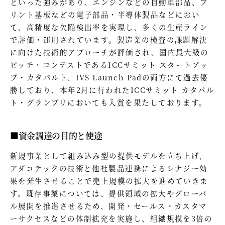
といった強みがあり、エンジンなどの自動車部品、プ
リント基板などの電子部品・半導体製品などにおい
て、高精度な欠陥検出率を実現し、多くの生産ライン
で評価・運用されています。製造業の検査の課題解決
に向けた技術的アプローチが評価され、国内最大級の
ピッチ・コンテストであるICCサミット スタートアッ
プ・カタパルト、IVS Launch Padの両方にて過去優
勝しており、本年2月に行われたICCサミット カタパル
ト・グランプリにおいても入賞を果たしております。
■資金調達の目的と使途
新規事業として組み込み型の提供モデルを立ち上げ、
アダコテックの技術と他社製品連携によるシナジー効
果を発生させることで売上規模の拡大を進めていきま
す。既存事業については、提供領域の拡大やグローバ
ル展開を推進させるため、開発・セールス・カスタマ
ーサクセスなどの体制拡充を実施し、組織規模を3倍の