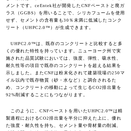
メントです。ceEntek社が開発したCNFペーストと廃ガ
ラス（GGBS）を用いることで、シリカフュームを使用
せず、セメントの含有量も30％未満に低減したコンク
リート（UHPC2.0™）が生成できます。
UHPC2.0™は、既存のコンクリートと比較すると多
くの優れた特性を持っています。ニューヨーク州で実
施された品質試験においては、強度、弾性、吸水性、
耐久性等の項目で既存のコンクリートを超える結果を
示しました。またCNFは粉末化されて建築現場の250マ
イル以内で既存物質（砂・水など）と調合されるた
め、コンクリートの移動によって生じるCO2排出量を
92%削減することにもつながります。
このように、CNFペーストを用いたUHPC2.0™は精
製過程におけるCO2排出量を半分に抑えた上に、優れ
た強度・耐久性を持ち、セメント量や骨材量の削減、