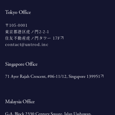
Tokyo Office
〒105-0001
東京都港区虎ノ門2-2-1
住友不動産虎ノ門タワー 17F
contact@untrod.inc
Singapore Office
71 Ayer Rajah Crescent, #06-11/12, Singapore 139951
Malaysia Office
G-A, Block 2330 Century Square, Jalan Usahawan,