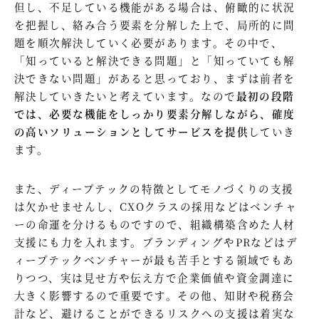
但し、不足している機能がある場合は、俯瞰的に状況
を把握し、絡み合う要素を分解した上で、局所的に問
題を順次解決していく必要があります。その中で、
「知っていると解決できる問題」と「知っていても解
決できない問題」があると思っており、まずは前者を
解決していきたいと考えています。なので
最初の段階
では、必要な機能をしっかり要素分解しながら、確度
の高いソリューションとしてサービスを提供
していき
ます。
また、ディープテックの特徴としてモノづくりの支援
は欠かせませんし、CXOクラスの採用などはベンチャ
ーの命運を分けるものですので、組織構築含めた人材
支援にも力を入れます。ブランディングやPRなどはデ
ィープテックベンチャーが最も苦手とする領域でもあ
りつつ、実は見せ方や伝え方で企業価値や資金調達に
大きく影響するので重要です。その他、知財や税務会
計など、避けることができるリスクへの支援は着実な