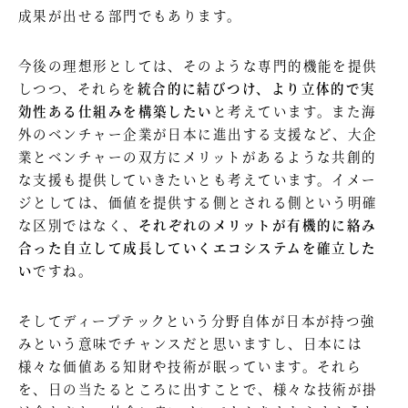
成果が出せる部門でもあります。
今後の理想形としては、そのような専門的機能を提供
しつつ、それらを
統合的に結びつけ、より立体的で実
効性ある仕組みを構築したい
と考えています。また海
外のベンチャー企業が日本に進出する支援など、大企
業とベンチャーの双方にメリットがあるような共創的
な支援も提供していきたいとも考えています。イメー
ジとしては、価値を提供する側とされる側という明確
な区別ではなく、
それぞれのメリットが有機的に絡み
合った自立して成長していくエコシステムを確立した
い
ですね。
そしてディープテックという分野自体が日本が持つ強
みという意味でチャンスだと思いますし、日本には
様々な価値ある知財や技術が眠っています。それら
を、日の当たるところに出すことで、様々な技術が掛