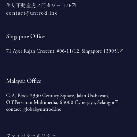
住友不動産虎ノ門タワー 17F
contact@untrod.inc
Singapore Office
71 Ayer Rajah Crescent, #06-11/12, Singapore 139951
Malaysia Office
G-A, Block 2330 Century Square, Jalan Usahawan,
Off Persiaran Multimedia, 63000 Cyberjaya, Selangor
contact_global@untrod.inc
プライバシーポリシー