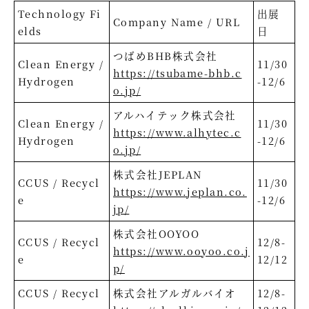
Technology Fi
出展
Company Name / URL
elds
日
つばめBHB株式会社
Clean Energy /
11/30
https://tsubame-bhb.c
Hydrogen
-12/6
o.jp/
アルハイテック株式会社
Clean Energy /
11/30
https://www.alhytec.c
Hydrogen
-12/6
o.jp/
株式会社JEPLAN
CCUS / Recycl
11/30
https://www.jeplan.co.
e
-12/6
jp/
株式会社OOYOO
CCUS / Recycl
12/8-
https://www.ooyoo.co.j
e
12/12
p/
CCUS / Recycl
株式会社アルガルバイオ
12/8-