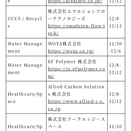
e
https://algalbio.co.jp/
12/12
株式会社エマルションフロ
CCUS / Recycl
ーテクノロジーズ
12/8-
e
https://emulsion-flow.t
12/12
ech/
Water Manage
WOTA株式会社
11/30
ment
https://wota.co.jp/
-12/6
EF Polymer 株式会社
Water Manage
12/8-
https://ja.efpolymer.co
ment
12/12
m/
Allied Carbon Solution
Healthcare/Sp
s 株式会社
12/8-
ace
https://www.allied-c-s.
12/12
co.jp
株式会社アークエッジ・ス
Healthcare/Sp
ペース
11/30